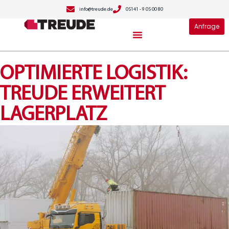
info@treude.de
05141 - 9 05 00 80
Anfrage
Container Systeme
OPTIMIERTE LOGISTIK:
TREUDE ERWEITERT
LAGERPLATZ