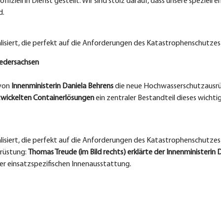
ziell in Dienst gestellt. Wir sind stolz darauf, dass unsere speziell 
d.
lisiert, die perfekt auf die Anforderungen des Katastrophenschutze
iedersachsen
 von
Innenministerin Daniela Behrens
die neue Hochwasserschutzausrüst
ntwickelten Containerlösungen
ein zentraler Bestandteil dieses wichti
alisiert, die perfekt auf die Anforderungen des Katastrophenschutz
srüstung:
Thomas Treude (im Bild rechts) erklärte der Innenministerin D
der einsatzspezifischen Innenausstattung.