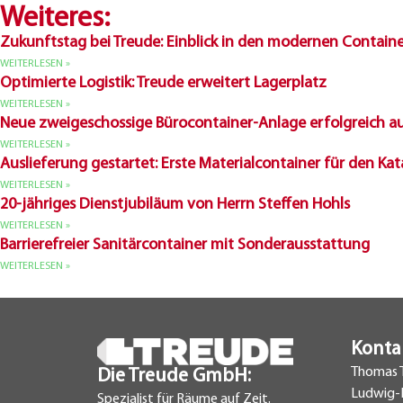
Weiteres:
Zukunftstag bei Treude: Einblick in den modernen Contain
WEITERLESEN »
Optimierte Logistik: Treude erweitert Lagerplatz
WEITERLESEN »
Neue zweigeschossige Bürocontainer-Anlage erfolgreich au
WEITERLESEN »
Auslieferung gestartet: Erste Materialcontainer für den Ka
WEITERLESEN »
20-jähriges Dienstjubiläum von Herrn Steffen Hohls
WEITERLESEN »
Barrierefreier Sanitärcontainer mit Sonderausstattung
WEITERLESEN »
Konta
Thomas 
Die Treude GmbH:
Ludwig-E
Spezialist für Räume auf Zeit.