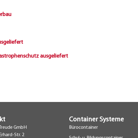
erbau
sgeliefert
tastrophenschutz ausgeliefert
kt
Container Systeme
Treude GmbH
Bürocontainer
rhard-Str. 2
Schul- u. Bildungscontainer